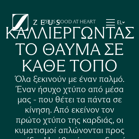
ZEUS ESSENCE RAMADA ATHENS
ZEUS ESSENCE DOLCE MILAN MALPENSA
ZEUS ESSENCE BUCHAREST CENTRAL
ZEUS GOOD AT HEART
EL
ZEUS ESSENCE BUCHAREST OPERA
ΚΑΛΛΙΕΡΓΩΝΤΑΣ
ZEUS ESSENCE BUCHAREST VENEZIA
ΤΟ ΘΑΥΜΑ ΣΕ
ΚΑΘΕ ΤΟΠΟ
Όλα ξεκινούν με έναν παλμό.
Έναν ήσυχο χτύπο από μέσα
μας - που θέτει τα πάντα σε
κίνηση. Από εκείνον τον
πρώτο χτύπο της καρδιάς, οι
κυματισμοί απλώνονται προς