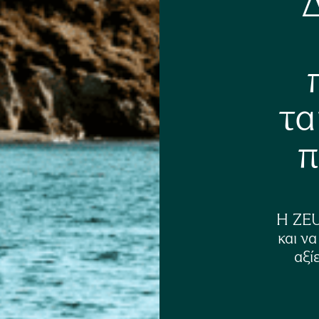
τα
π
Η ZEU
και να
αξί