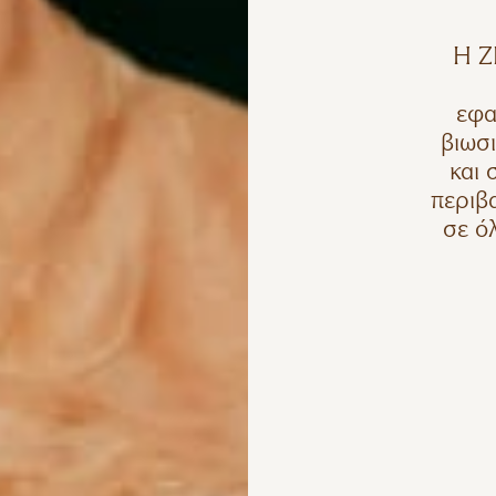
Η Z
εφα
βιωσι
και 
περιβ
σε ό