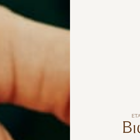
ΕΤ
Βι