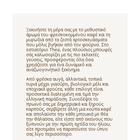
Ξεκινήστε τη μέρα σας με το μεθυστικό
άρωμα του φρεσκοκομμένου καφέ και τη
μυρωδιά από τα ζεστά αρτοσκευάσματα
που μόλις βγήκαν από τον φούρνο. Στο
εστιατόριο Thea, ένας πλούσιος μπουφές
σάς καλωσορίζει με τις πιο εκλεκτές
γεύσεις, προσφέροντας όλα όσα
χρειάζεστε για ένα δυναμικό και
αναζωογονητικό ξεκίνημα.
Από φρέσκα αυγά, αλλαντικά, τοπικά
τυριά μέχρι γιαούρτι, βιολογικό μέλι και
εποχιακά φρούτα, κάθε επιλογή είναι
προσεκτικά διαλεγμένη και τιμά την
ελληνική παράδοση. Συνοδέψτε το
πρωινό σας με δημητριακά και ξηρούς
καρπούς, σερβίρετε άλλη μια κούπα καφέ
και απολαύστε την κάθε μπουκιά με θέα
την θάλασσα, είτε είστε από εκείνους που
ξυπνούν με την πρώτη αχτίδα του ήλιου,
είτε προτιμάτε να παρατείνετε τον ύπνο
σας λίγο περισσότερο.