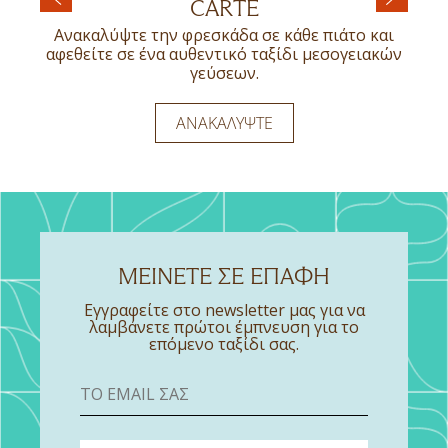
RESTAURANT
CARTE
Οι καλοκαιρινές διακοπές αποτελούν την τέλεια
Ξαπλώστε στην ξαπλώστρα σας και χαλαρώστε,
αφορμή για να απολαύστε εκλεκτές γεύσεις και
με θέα τα γαλάζια νερά της πισίνας και το
Ανακαλύψτε την φρεσκάδα σε κάθε πιάτο και
Το Ammos Beach Bar & Restaurant σας
να μοιραστείτε πολύτιμες στιγμές με την
μαγευτικό περιβάλλον.
αφεθείτε σε ένα αυθεντικό ταξίδι μεσογειακών
προσκαλεί να απολαύσετε μια ξεχωριστή
οικογένεια και τους φίλους.
γαστρονομική εμπειρία, με φόντο τη θάλασσα
γεύσεων.
και το μαγευτικό τοπίο του Ευβοϊκού Κόλπου
ΑΝΑΚΑΛΥΨΤΕ
ΑΝΑΚΑΛΥΨΤΕ
ΑΝΑΚΑΛΥΨΤΕ
ΑΝΑΚΑΛΎΨΤΕ
ΜΕΙΝΕΤΕ ΣΕ ΕΠΑΦΗ
Εγγραφείτε στο newsletter μας για να
λαμβάνετε πρώτοι έμπνευση για το
επόμενο ταξίδι σας.