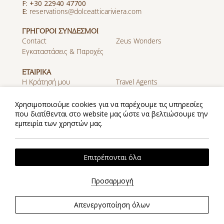
F: +30 22940 47700
E:
reservations@dolceatticariviera.com
ΓΡΗΓΟΡΟΙ ΣΥΝΔΕΣΜΟΙ
Contact
Zeus Wonders
Εγκαταστάσεις & Παροχές
ΕΤΑΙΡΙΚΑ
Η Κράτησή μου
Travel Agents
Καριέρα
Ανακαλύψτε τον όμιλο
Zeus
Χρησιμοποιούμε cookies για να παρέχουμε τις υπηρεσίες
που διατίθενται στο website μας ώστε να βελτιώσουμε την
εμπειρία των χρηστών μας.
MOBILE APP
Λήψη Εφαρμογής στο App
Λήψη Εφαρμογής στο
Store
Google Play
Πολιτική Απορρήτου
Πολιτική Cookies
Επιτρέπονται όλα
2026 @ Zeus Dolce Athens. All rights reserved.
Website by
Nelios
| Powered by
Hotelwize
Προσαρμογή
Απενεργοποίηση όλων