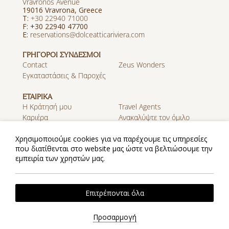
Vravronos Avenue
19016 Vravrona, Greece
T:
+30 22940 71000
F: +30 22940 47700
E:
reservations@dolceatticariviera.com
ΓΡΗΓΟΡΟΙ ΣΥΝΔΕΣΜΟΙ
Contact
Zeus Wonders
Εγκαταστάσεις & Παροχές
ΕΤΑΙΡΙΚΑ
Η Κράτησή μου
Travel Agents
Καριέρα
Ανακαλύψτε τον όμιλο
Zeus
Χρησιμοποιούμε cookies για να παρέχουμε τις υπηρεσίες
που διατίθενται στο website μας ώστε να βελτιώσουμε την
MOBILE APP
εμπειρία των χρηστών μας.
Λήψη Εφαρμογής στο App
Λήψη Εφαρμογής στο
Store
Google Play
Πολιτική Απορρήτου
Πολιτική Cookies
2026 @ Zeus Dolce Athens. All rights reserved.
Επιτρέπονται όλα
Website by
Nelios
| Powered by
Hotelwize
Προσαρμογή