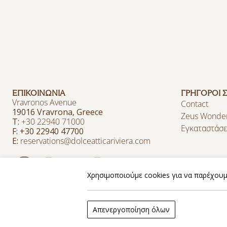
ΕΠΙΚΟΙΝΩΝΙΑ
ΓΡΗΓΟΡΟΙ 
Vravronos Avenue
Contact
19016 Vravrona, Greece
Zeus Wonde
T:
+30 22940 71000
Εγκαταστάσε
F: +30 22940 47700
E:
reservations@dolceatticariviera.com
Χρησιμοποιούμε cookies για να παρέχουμε
2026 @ Zeus Dolce Athens. All rights reserved.
Website by
Nelios
| Powered by
Hotelwize
Απενεργοποίηση όλων