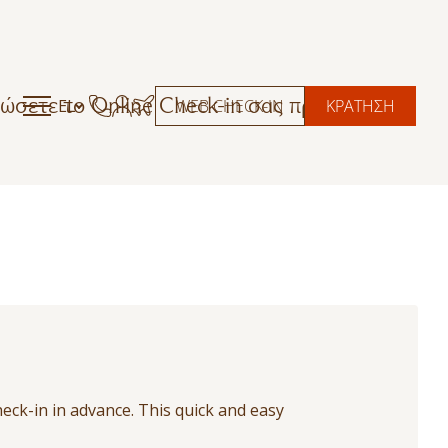
ώσετε το Online Check-in σας πριν την
EL
WEB CHECK-IN
ΚΡΑΤΗΣΗ
eck-in in advance. This quick and easy