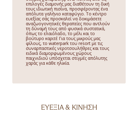
επιλογές διαμονής μας διαθέτουν τη δική
τους ιδιωτική πισίνα, προσφέροντας ένα
απόλυτα γαλήνιο καταφύγιο.
Το κέντρο
ευεξίας σάς προσκαλεί να δοκιμάσετε
αναζωογονητικές θεραπείες που αντλούν
τη δύναμή τους από φυσικά συστατικά,
όπως το ελαιόλαδο, το μέλι και το
βούτυρο καριτέ
Για τους μικρούς μας
φίλους, το waterpark του resort με τις
συναρπαστικές νεροτσουλήθρες και τους
ειδικά διαμορφωμένους χώρους
παιχνιδιού υπόσχεται στιγμές απόλυτης
χαράς για κάθε ηλικία.
ΕΥΕΞΙΑ & ΚΙΝΗΣΗ