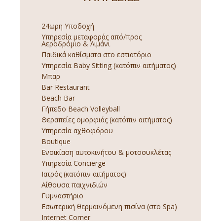
24ωρη Υποδοχή
Υπηρεσία μεταφοράς από/προς
Αεροδρόμιο & Λιμάνι
Παιδικά καθίσματα στο εστιατόριο
Υπηρεσία Baby Sitting (κατόπιν αιτήματος)
Μπαρ
Bar Restaurant
Beach Bar
Γήπεδο Beach Volleyball
Θεραπείες ομορφιάς (κατόπιν αιτήματος)
Υπηρεσία αχθοφόρου
Boutique
Ενοικίαση αυτοκινήτου & μοτοσυκλέτας
Υπηρεσία Concierge
Ιατρός (κατόπιν αιτήματος)
Αίθουσα παιχνιδιών
Γυμναστήριο
Εσωτερική θερμαινόμενη πισίνα (στο Spa)
Internet Corner