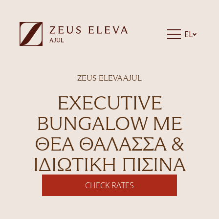
EL
ZEUS ELEVA AJUL
EXECUTIVE
BUNGALOW ΜΕ
ΘΈΑ ΘΆΛΑΣΣΑ &
IΔΙΩΤΙΚΉ ΠΙΣΊΝΑ
CHECK RATES