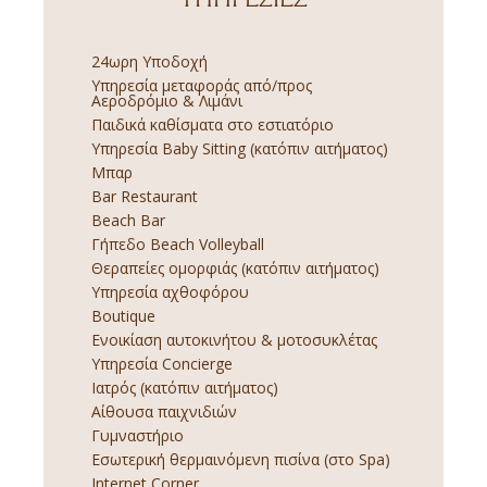
24ωρη Υποδοχή
Υπηρεσία μεταφοράς από/προς
Αεροδρόμιο & Λιμάνι
Παιδικά καθίσματα στο εστιατόριο
Υπηρεσία Baby Sitting (κατόπιν αιτήματος)
Μπαρ
Bar Restaurant
Beach Bar
Γήπεδο Beach Volleyball
Θεραπείες ομορφιάς (κατόπιν αιτήματος)
Υπηρεσία αχθοφόρου
Boutique
Ενοικίαση αυτοκινήτου & μοτοσυκλέτας
Υπηρεσία Concierge
Ιατρός (κατόπιν αιτήματος)
Αίθουσα παιχνιδιών
Γυμναστήριο
Εσωτερική θερμαινόμενη πισίνα (στο Spa)
Internet Corner