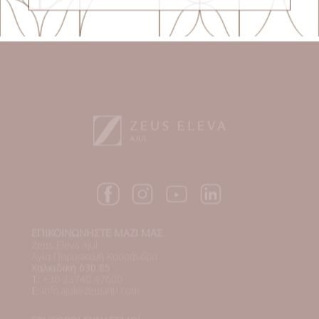
ΕΠΙΚΟΙΝΩΝΗΣΤΕ ΜΑΖΙ ΜΑΣ
Zeus Eleva Ajul
Αγία Παρασκευή Κασσάνδρα
Χαλκιδική 630 85
T:
+30 23740 47600
E:
info.ajul@zeusintl.com
ΓΡΗΓΟΡΟΙ ΣΥΝΔΕΣΜΟΙ
Επικοινωνία
Zeus Wonders