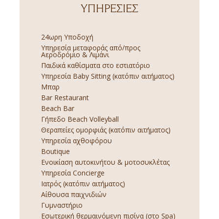
ΥΠΗΡΕΣΊΕΣ
24ωρη Υποδοχή
Υπηρεσία μεταφοράς από/προς
Αεροδρόμιο & Λιμάνι
Παιδικά καθίσματα στο εστιατόριο
Υπηρεσία Baby Sitting (κατόπιν αιτήματος)
Μπαρ
Bar Restaurant
Beach Bar
Γήπεδο Beach Volleyball
Θεραπείες ομορφιάς (κατόπιν αιτήματος)
Υπηρεσία αχθοφόρου
Boutique
Ενοικίαση αυτοκινήτου & μοτοσυκλέτας
Υπηρεσία Concierge
Ιατρός (κατόπιν αιτήματος)
Αίθουσα παιχνιδιών
Γυμναστήριο
Εσωτερική θερμαινόμενη πισίνα (στο Spa)