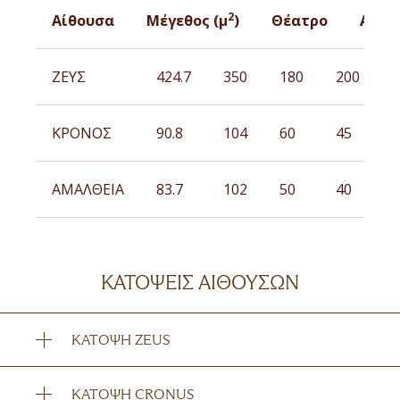
2
Αίθουσα
Μέγεθος (μ
)
Θέατρο
Αίθο
ΖΕΥΣ
424.7
350
180
200
4
ΚΡΟΝΟΣ
90.8
104
60
45
9
ΑΜΑΛΘΕΙΑ
83.7
102
50
40
8
ΚΑΤΟΨΕΙΣ ΑΙΘΟΥΣΩΝ
ΚΆΤΟΨΗ ZEUS
ΚΆΤΟΨΗ CRONUS