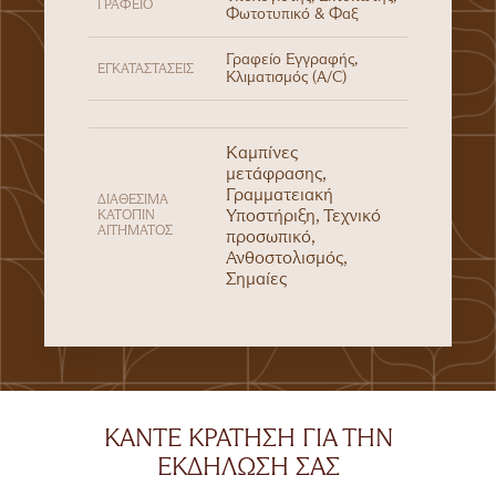
ΓΡΑΦΕΊΟ
Φωτοτυπικό & Φαξ
Γραφείο Εγγραφής,
ΕΓΚΑΤΑΣΤΆΣΕΙΣ
Κλιματισμός (A/C)
Καμπίνες
μετάφρασης,
Γραμματειακή
ΔΙΑΘΈΣΙΜΑ
Υποστήριξη, Τεχνικό
ΚΑΤΌΠΙΝ
ΑΙΤΉΜΑΤΟΣ
προσωπικό,
Ανθοστολισμός,
Σημαίες
ΚΆΝΤΕ ΚΡΆΤΗΣΗ ΓΙΑ ΤΗΝ
ΕΚΔΉΛΩΣΉ ΣΑΣ