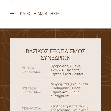
ΚΆΤΟΨΗ AMALTHEIA
ΒΑΣΙΚΌΣ ΕΞΟΠΛΙΣΜΌΣ
ΣΥΝΕΔΡΊΩΝ
Προβολέας, Οθόνη,
ΟΠΤΙΚΌΣ
TV/DVD, Flipcharts,
ΕΞΟΠΛΙΣΜΌΣ
Laptop, Laser Pointer
Μικρόφωνα (Ενσύρματα
& Ασύρματα), Βάση
ΗΧΗΤΙΚΌΣ
ΕΞΟΠΛΙΣΜΌΣ
μικροφώνου, Βήμα,
Σύστημα AV
Υψηλής ταχύτητας Wi-Fi,
ΤΕΧΝΟΛΟΓΊΑ/
Υπολογιστής, Εκτυπωτής,