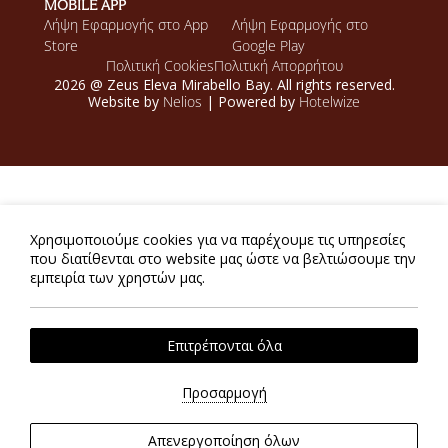
MOBILE APP
Λήψη Εφαρμογής στο App
Λήψη Εφαρμογής στο
Store
Google Play
Πολιτική Cookies
Πολιτική Απορρήτου
2026 @ Zeus Eleva Mirabello Bay. All rights reserved.
Website by
Nelios
| Powered by
Hotelwize
Χρησιμοποιούμε cookies για να παρέχουμε τις υπηρεσίες
που διατίθενται στο website μας ώστε να βελτιώσουμε την
εμπειρία των χρηστών μας.
Επιτρέπονται όλα
Προσαρμογή
Απενεργοποίηση όλων