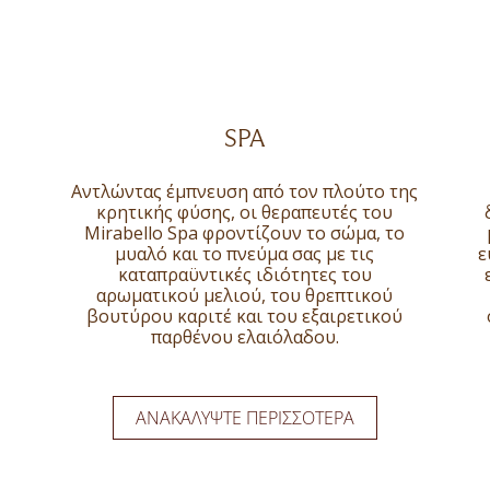
SPA
Αντλώντας έμπνευση από τον πλούτο της
κρητικής φύσης, οι θεραπευτές του
Mirabello Spa φροντίζουν το σώμα, το
μυαλό και το πνεύμα σας με τις
ε
καταπραϋντικές ιδιότητες του
αρωματικού μελιού, του θρεπτικού
βουτύρου καριτέ και του εξαιρετικού
παρθένου ελαιόλαδου.
ΑΝΑΚΑΛΎΨΤΕ ΠΕΡΙΣΣΌΤΕΡΑ