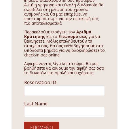
in μέσω διαδικτύου εκ των προτέρων.
Αυτή η γρήγορη και εύκολη διαδικασία θα
συμβάλει στη μείωση του χρόνου
αναμονής και θα μας επιτρέψει να
προετοιμαστούμε για την επίσκεψή σας
πιο αποτελεσματικά.
Παρακαλούμε εισάγετε τον
Αριθμό
Κράτησης
και το
Επώνυμό σας
για να
ξεκινήσετε. Μόλις επαληθευτούν τα
στοιχεία σας, θα σας καθοδηγήσουμε στα
υπόλοιπα βήματα για να ολοκληρώσετε το
check-in σας online.
Αφιερώνοντας λίγα λεπτά τώρα, θα μας
βοηθήσετε να κάνουμε την άφιξή σας όσο
το δυνατόν πιο ομαλή και ευχάριστη.
Reservation ID
Last Name
ΕΠΌΜΕΝΟ