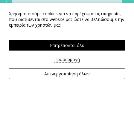
Χρησιμοποιούμε cookies για να παρέχουμε τις υπηρεσίες
που διατίθενται στο website μας ώστε να βελτιώσουμε την
εμπειρία των χρηστών μας.
Επιτρέπονται όλα
Προσαρμογή
Απενεργοποίηση όλων
ΕΠΙΚΟΙΝΩΝΙΑ
Χαλκοκονδύλη 12
10677, Αθήνα, Ελλάδα
T.
+30 214 408 6600
E: info.athenscentral@zeusintl.com
ΓΡΗΓΟΡΟΙ ΣΥΝΔΕΣΜΟΙ