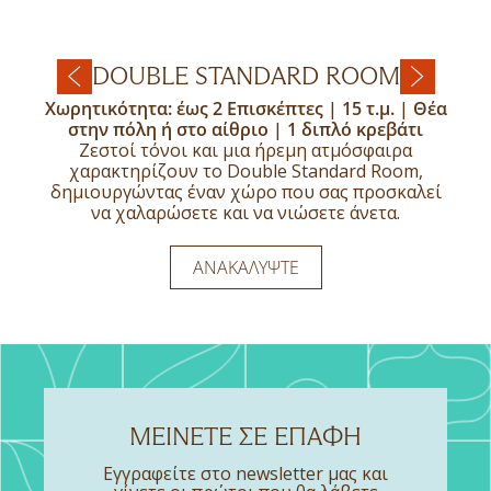
DOUBLE STANDARD ROOM
TWIN STANDARD ROOM
SUITE WITH BALCONY
Χωρητικότητα: έως 2 Επισκέπτες | 15 τ.μ. | Θέα
Χωρητικότητα: έως 2 Επισκέπτες | 15 τ.μ. | Θέα
Χωρητικότητα: έως 2 Επισκέπτες | 25 τ.μ. | Θέα
στην πόλη ή στο αίθριο | 1 διπλό κρεβάτι
στο αίθριο | 2 Μονά κρεβάτια
στην Πόλη | 1 Κρεβάτι King
Ξυπνήστε με απρόσκοπτη θέα στην πόλη και
Το Twin Standard Room προσφέρει έναν
Ζεστοί τόνοι και μια ήρεμη ατμόσφαιρα
αφεθείτε σε μια ατμόσφαιρα γαλήνης που σας
φωτεινό και οικείο χώρο, σχεδιασμένο για
χαρακτηρίζουν το Double Standard Room,
δημιουργώντας έναν χώρο που σας προσκαλεί
προσκαλεί να χαλαρώσετε και να ανανεωθείτε.
απόλυτη χαλάρωση.
να χαλαρώσετε και να νιώσετε άνετα.
ΑΝΑΚΑΛΎΨΤΕ
ΑΝΑΚΑΛΎΨΤΕ
ΑΝΑΚΑΛΎΨΤΕ
ΜΕΙΝΕΤΕ ΣΕ ΕΠΑΦΗ
Εγγραφείτε στο newsletter μας και