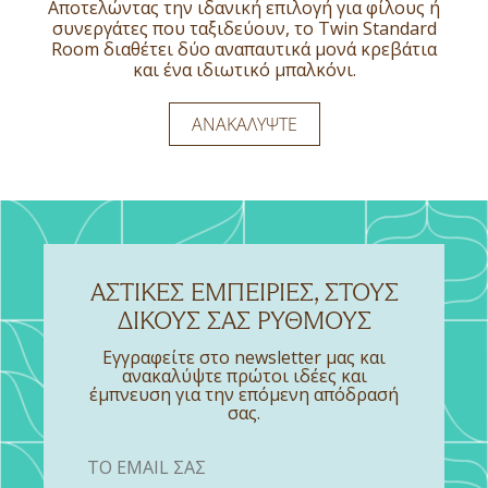
διαμορφωμένο για να φιλοξενεί οικογένειες ή
ταξιδιώτες, τα Executive Double δωμάτια σάς
Αποτελώντας την ιδανική επιλογή για φίλους ή
υποδέχονται σε μια ατμόσφαιρα ζεστασιάς και
μικρές παρέες, με σύγχρονες πινελιές στην
συνεργάτες που ταξιδεύουν, το Twin Standard
επίπλωση και εκλεπτυσμένες παροχές, αποτελεί
εκλεπτυσμένης φιλοξενίας στην καρδιά του
Room διαθέτει δύο αναπαυτικά μονά κρεβάτια
ένα γαλήνιο καταφύγιο στην καρδιά της πόλης.
Βουκουρεστίου.
και ένα ιδιωτικό μπαλκόνι.
ΑΝΑΚΑΛΎΨΤΕ
ΑΝΑΚΑΛΎΨΤΕ
ΑΝΑΚΑΛΎΨΤΕ
ΑΣΤΙΚΕΣ ΕΜΠΕΙΡΙΕΣ, ΣΤΟΥΣ
ΔΙΚΟΥΣ ΣΑΣ ΡΥΘΜΟΥΣ
Εγγραφείτε στο newsletter μας και
ανακαλύψτε πρώτοι ιδέες και
έμπνευση για την επόμενη απόδρασή
σας.