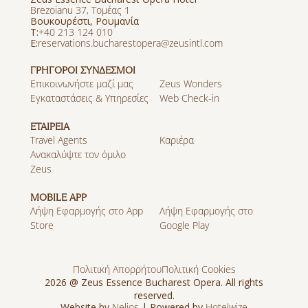
Brezoianu 37, Τομέας 1
Βουκουρέστι, Ρουμανία
T:
+40 213 124 010
E:
reservations.bucharestopera@zeusintl.com
ΓΡΗΓΟΡΟΙ ΣΥΝΔΕΣΜΟΙ
Επικοινωνήστε μαζί μας
Zeus Wonders
Εγκαταστάσεις & Υπηρεσίες
Web Check-in
ΕΤΑΙΡΕΙΑ
Travel Agents
Καριέρα
Ανακαλύψτε τον όμιλο
Zeus
MOBILE APP
Λήψη Εφαρμογής στο App
Λήψη Εφαρμογής στο
Store
Google Play
Πολιτική Απορρήτου
Πολιτική Cookies
2026 @ Zeus Essence Bucharest Opera. All rights
reserved.
Website by
Nelios
| Powered by
Hotelwize