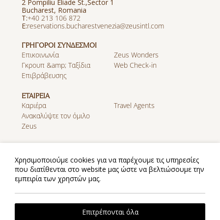
2 Pompiliu Eliade St.,Sector 1
Bucharest, Romania
Τ:
+40 213 106 872
E:
reservations.bucharestvenezia@zeusintl.com
ΓΡΗΓΟΡΟΙ ΣΥΝΔΕΣΜΟΙ
Επικοινωνία
Zeus Wonders
Γκρουπ &amp; Ταξίδια
Web Check-in
Επιβράβευσης
ΕΤΑΙΡΕΙΑ
Καριέρα
Travel Agents
Ανακαλύψτε τον όμιλο
Zeus
MOBILE APP
Λήψη εφαρμογής στο App
Λήψη εφαρμογής στο
Χρησιμοποιούμε cookies για να παρέχουμε τις υπηρεσίες
Store
Google Play
που διατίθενται στο website μας ώστε να βελτιώσουμε την
εμπειρία των χρηστών μας.
Πολιτική Cookies
Πολιτική Απορρήτου
2026 @ Zeus Essence Bucharest Venezia. All rights
Επιτρέπονται όλα
reserved.