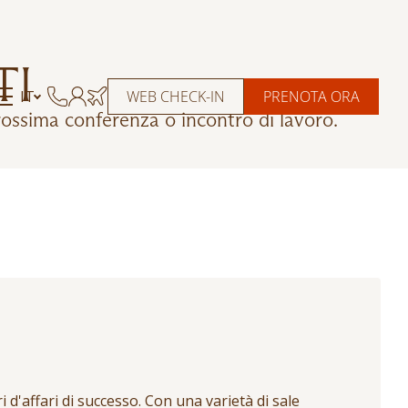
TI
IT
WEB CHECK-IN
PRENOTA ORA
rossima conferenza o incontro di lavoro.
d'affari di successo. Con una varietà di sale