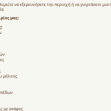
ιθυμείτε να εξερευνήσετε την περιοχή ή να γιορτάσετε μια
ία.
ρίες μας:
g)
ν
ιών
τες
ς
υ μέλιτος
ηπέδων
ις με σκάφος