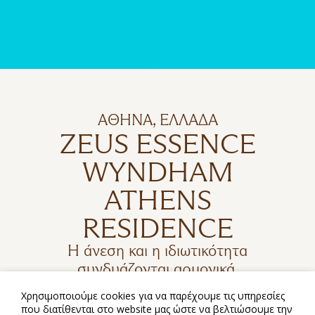
ΑΘΉΝΑ, ΕΛΛΆΔΑ
ZEUS ESSENCE
WYNDHAM
ATHENS
RESIDENCE
Η άνεση και η ιδιωτικότητα
συνδυάζονται αρμονικά,
δημιουργώντας ιδανικές συνθήκες
Χρησιμοποιούμε cookies για να παρέχουμε τις υπηρεσίες
διαμονής στην Αθήνα, τόσο για
που διατίθενται στο website μας ώστε να βελτιώσουμε την