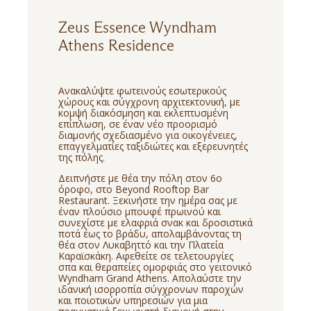
Zeus Essence Wyndham
Athens Residence
Ανακαλύψτε φωτεινούς εσωτερικούς
χώρους και σύγχρονη αρχιτεκτονική, με
κομψή διακόσμηση και εκλεπτυσμένη
επίπλωση, σε έναν νέο προορισμό
διαμονής σχεδιασμένο για οικογένειες,
επαγγελματίες ταξιδιώτες και εξερευνητές
της πόλης.
Δειπνήστε με θέα την πόλη στον 6ο
όροφο, στο Beyond Rooftop Bar
Restaurant. Ξεκινήστε την ημέρα σας με
έναν πλούσιο μπουφέ πρωινού και
συνεχίστε με ελαφριά σνακ και δροσιστικά
ποτά έως το βράδυ, απολαμβάνοντας τη
θέα στον Λυκαβηττό και την Πλατεία
Καραϊσκάκη. Αφεθείτε σε τελετουργίες
σπα και θεραπείες ομορφιάς στο γειτονικό
Wyndham Grand Athens. Απολαύστε την
ιδανική ισορροπία σύγχρονων παροχών
και ποιοτικών υπηρεσιών για μια