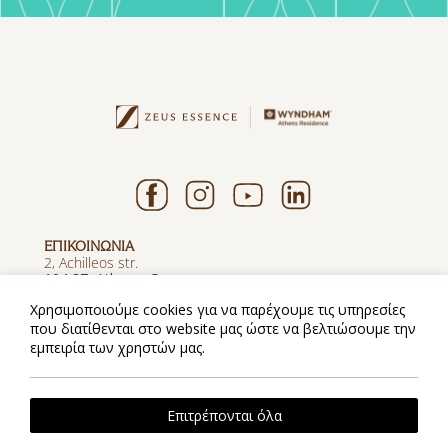
ΕΠΙΚΟΙΝΩΝΙΑ
2, Achilleos str.
104 37, Athens, Greece
T.
+30 216 1000780
Χρησιμοποιούμε cookies για να παρέχουμε τις υπηρεσίες
F. +30 216 1000781
E.
info@wyndhamathensresidence.com
που διατίθενται στο website μας ώστε να βελτιώσουμε την
E.
reservations@wyndhamathensresidence.com
εμπειρία των χρηστών μας.
ΓΡΗΓΟΡΟΙ ΣΥΝΔΕΣΜΟΙ
Επικοινωνία
Zeus Wonders
Επιτρέπονται όλα
Εγκαταστάσεις & Υπηρεσίες
Web Check-in