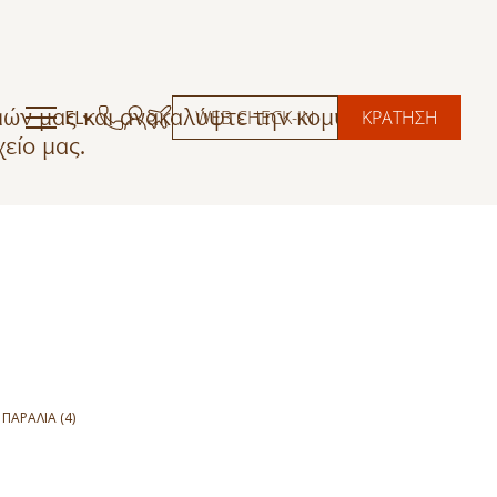
ιών μας και ανακαλύψτε την κομψή άνεση
EL
WEB CHECK-IN
ΚΡΑΤΗΣΗ
είο μας.
 ΠΑΡΑΛΊΑ (4)