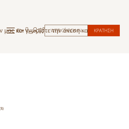
 μας και γνωρίστε την άνεση και το στυλ
EL
WEB CHECK-IN
ΚΡΑΤΗΣΗ
8)