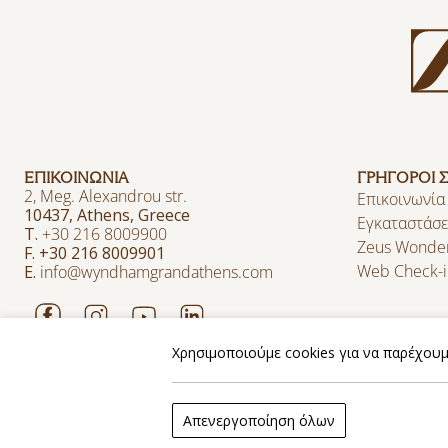
ΕΠΙΚΟΙΝΩΝΙΑ
ΓΡΗΓΟΡΟΙ 
2, Meg. Alexandrou str.
Επικοινωνία
10437, Athens, Greece
Εγκαταστάσε
T.
+30 216 8009900
Zeus Wonde
F. +30 216 8009901
Web Check-i
E.
info@wyndhamgrandathens.com
2026 @ Zeus Wyndham Grand Athens. All rights reserved
Χρησιμοποιούμε cookies για να παρέχουμε
Website by
Nelios
| Powered by
Hotelwize
Απενεργοποίηση όλων